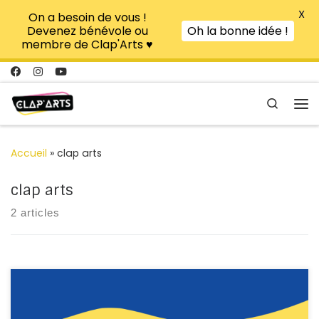
X
On a besoin de vous !
Passer au contenu
Devenez bénévole ou
Oh la bonne idée !
membre de Clap'Arts ♥
Search
Me
Accueil
»
clap arts
clap arts
2 articles