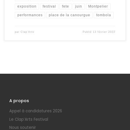
exposition
festival
fete
juin
Montpelier
performances
place de la canourgue
tombola
par
Clap'Arts
Publié
13 février 2022
A propos
Appel à candidatures 2026
Le Clap’Arts Festival
Nous soutenir