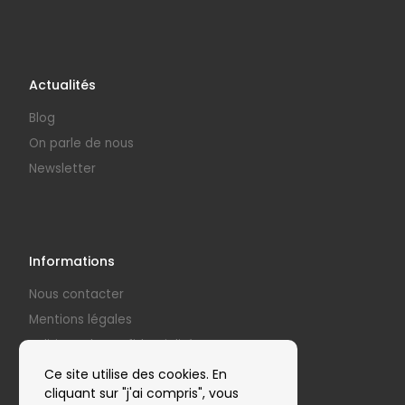
Actualités
Blog
On parle de nous
Newsletter
Informations
Nous contacter
Mentions légales
Politique de confidentialité
Nos partenaires
Ce site utilise des cookies. En
cliquant sur "j'ai compris", vous