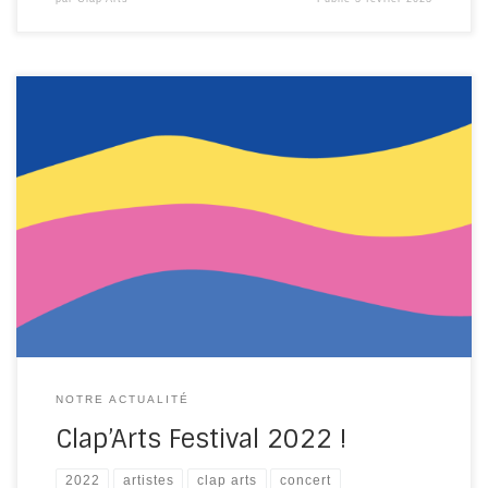
La date est arrêtée et notre Clap’Arts Festival aura lieu
le dimanche 19 juin 2022 en plein cœur de Montpellier !
Nous sommes d’avance très heureuses (nous sommes
que des filles bénévoles dans l’association
) de vous
retrouver cette année sur et autour de la Place de La
Canourgue pour […]
NOTRE ACTUALITÉ
Clap’Arts Festival 2022 !
2022
artistes
clap arts
concert