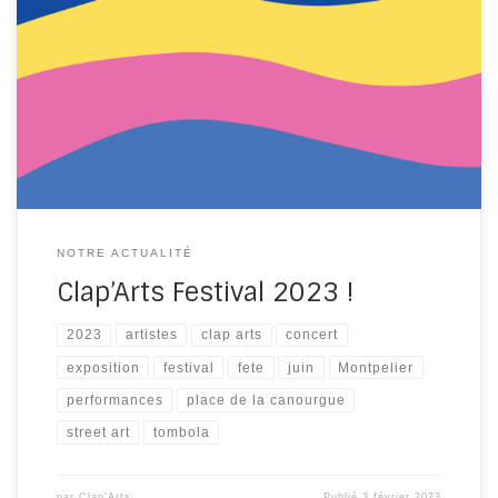
Le Clap’Arts Festival aura lieu le dimanche 18 juin 2023 à
Montpellier ! Nous sommes d’avance très impatient(e)s
de vous retrouver cette année pour une belle journée
artistique, festive et pleine de surprises. Nous
investirons le dimanche 18 juin la Place de la Canourgue
et ses rues adjacentes à Montpellier, […]
NOTRE ACTUALITÉ
Clap’Arts Festival 2023 !
2023
artistes
clap arts
concert
exposition
festival
fete
juin
Montpelier
performances
place de la canourgue
street art
tombola
par
Clap'Arts
Publié
3 février 2023