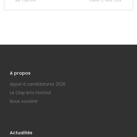
par
Clap'Arts
Publié
12 mars 2026
A propos
Appel à candidatures 2026
Le Clap’Arts Festival
Nous soutenir
Actualités