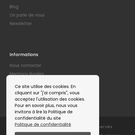
Blog
On parle de nous
Newsletter
Informations
Nous contacter
Mentions légales
Politique de confidentialité
Ce site utilise des cookies. En
Nos partenaires
cliquant sur "j'ai compris", vous
acceptez l'utilisation des cookies.
Pour en savoir plus, nous vous
invitons à lire la Politique de
confidentialité du site
Politique de confidentialité
© 2026
Clap'Arts
– Tous droits réservés