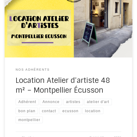
Annonce d’adhérent: Location local 48 m² – Atelier
d’artiste / Artisanat d’art – Montpellier Écusson À louer
local de 48 m² situé 7 rue de la Providence, entre la rue
de l’Université et la Cathédrale Saint-Pierre de
Montpellier, au cœur de l’Écusson à Montpellier. Atelier,
en rez-de-chaussée, avec une grande […]
NOS ADHÉRENTS
Location Atelier d’artiste 48
m² – Montpellier Écusson
Adhérent
Annonce
artistes
atelier d'art
bon plan
contact
ecusson
location
montpellier