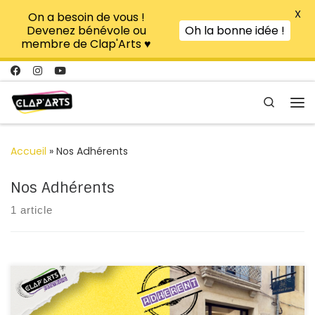
X
On a besoin de vous !
Passer au contenu
Devenez bénévole ou
Oh la bonne idée !
membre de Clap'Arts ♥
Search
Me
Accueil
»
Nos Adhérents
Nos Adhérents
1 article