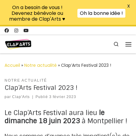
X
On a besoin de vous !
Passer au contenu
Devenez bénévole ou
Oh la bonne idée !
membre de Clap'Arts ♥
Search
Me
Accueil
»
Notre actualité
»
Clap’Arts Festival 2023 !
NOTRE ACTUALITÉ
Clap’Arts Festival 2023 !
par
Clap'Arts
|
Publié
3 février 2023
Le Clap’Arts Festival aura lieu
le
dimanche 18 juin 2023
à Montpellier !
Nous sommes d’avance très impatient(e)s de