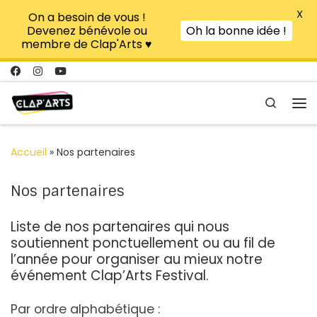
X
On a besoin de vous !
Passer au contenu
Devenez bénévole ou
Oh la bonne idée !
membre de Clap'Arts ♥
Search
Me
Accueil
»
Nos partenaires
Nos partenaires
Liste de nos partenaires qui nous
soutiennent ponctuellement ou au fil de
l’année pour organiser au mieux notre
événement Clap’Arts Festival.
Par ordre alphabétique :