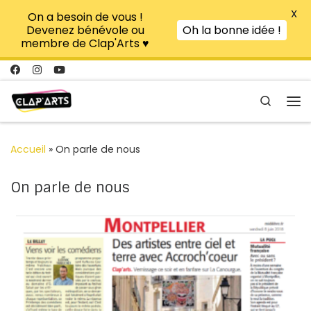
X
On a besoin de vous !
Passer au contenu
Devenez bénévole ou
Oh la bonne idée !
membre de Clap'Arts ♥
Search
Me
Accueil
»
On parle de nous
On parle de nous