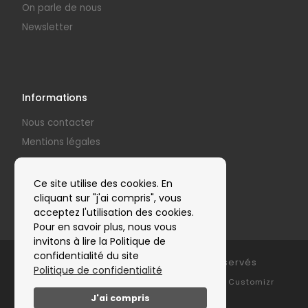
On parle de nous
Newsletter
Informations
Nous contacter
Mentions légales
Politique de confidentialité
Nos partenaires
Ce site utilise des cookies. En
cliquant sur "j'ai compris", vous
acceptez l'utilisation des cookies.
Pour en savoir plus, nous vous
invitons à lire la Politique de
confidentialité du site
© 2026
Clap'Arts
– Tous droits réservés
Politique de confidentialité
Propulsé par
WP
– Réalisé avec the
Thème Customizr
J'ai compris