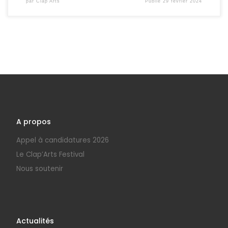
par
Clap'Arts
Publié
29 février 2024
A propos
Appel à candidatures 2026
Le Clap’Arts Festival
Nous soutenir
Actualités