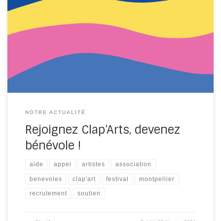
Clap’Arts lance un appel à tou(te)s les passionné(e)s
d’art et personnes engagé(e)s pour rejoindre notre
équipe de bénévoles. Dans le cadre du Clap’Arts
Festival, nous avons identifié trois catégories
principales de bénévolat : Chacune de ces catégories
est essentielle à la réussite de l’événement : Les
bénévoles du Jour J […]
NOTRE ACTUALITÉ
Rejoignez Clap’Arts, devenez
bénévole !
aide
appel
artistes
association
benevoles
clap'art
festival
montpellier
recrutement
soutien