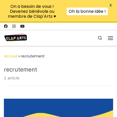
X
On a besoin de vous !
Passer au contenu
Devenez bénévole ou
Oh la bonne idée !
membre de Clap'Arts ♥
Search
Me
Accueil
»
recrutement
recrutement
1 article