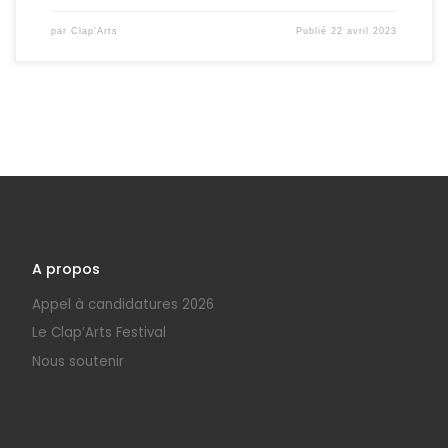
par
Clap'Arts
Publié
22 avril 2023
A propos
Appel à candidatures 2026
Le Clap’Arts Festival
Nous soutenir