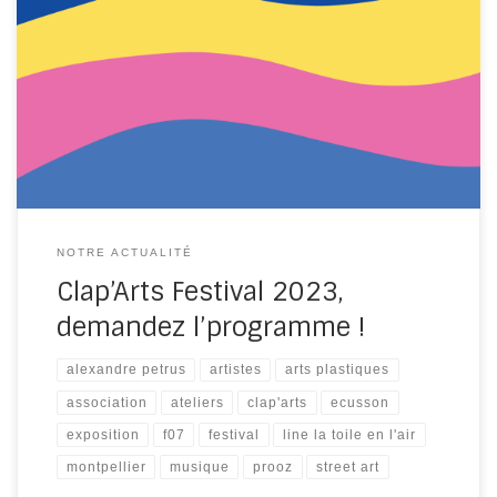
Le programme du Clap’Arts Festival édition 2023 est
bouclé et nous sommes ravi(e)s de vous le partager !
Cette année, nous vous avons concocté un programme
encore plus riche que celui de 2022 : oui, Clap’Arts
monte toujours d’un cran ! 9h : début de l’exposition
Cette année, 50 artistes […]
NOTRE ACTUALITÉ
Clap’Arts Festival 2023,
demandez l’programme !
alexandre petrus
artistes
arts plastiques
association
ateliers
clap'arts
ecusson
exposition
f07
festival
line la toile en l'air
montpellier
musique
prooz
street art