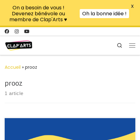
X
On a besoin de vous !
Passer au contenu
Devenez bénévole ou
Oh la bonne idée !
membre de Clap'Arts ♥
Search
Me
Accueil
»
prooz
prooz
1 article