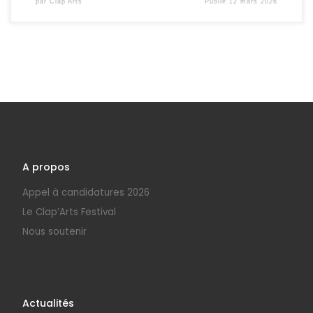
par
Clap'Arts
Publié
12 mars 2026
A propos
Appel à candidatures 2026
Le Clap’Arts Festival
Nous soutenir
Actualités