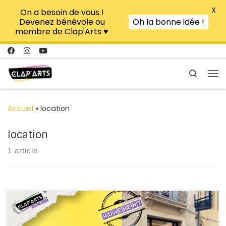
X
On a besoin de vous !
Passer au contenu
Devenez bénévole ou
Oh la bonne idée !
membre de Clap'Arts ♥
Search
Me
Accueil
»
location
location
1 article