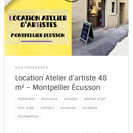
Annonce d’adhérent: Location local 48 m² – Atelier
d’artiste / Artisanat d’art – Montpellier Écusson À louer
local de 48 m² situé 7 rue de la Providence, entre la rue
de l’Université et la Cathédrale Saint-Pierre de
Montpellier, au cœur de l’Écusson à Montpellier. Atelier,
en rez-de-chaussée, avec une grande […]
NOS ADHÉRENTS
Location Atelier d’artiste 48
m² – Montpellier Écusson
Adhérent
Annonce
artistes
atelier d'art
bon plan
contact
ecusson
location
montpellier