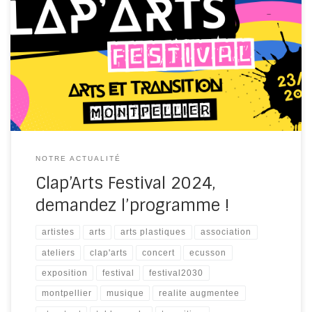
Le programme du Clap’Arts Festival 2024 est bouclé et
nous sommes ravi(e)s de vous le partager ! Cette
année, grâce au renforcement de l’équipe de
bénévoles, nous avons pu imaginer un festival encore
plus fou que les éditions précédentes ! Focus sur les
grands axes qui marqueront le festival : L’exposition […]
NOTRE ACTUALITÉ
Clap’Arts Festival 2024,
demandez l’programme !
artistes
arts
arts plastiques
association
ateliers
clap'arts
concert
ecusson
exposition
festival
festival2030
montpellier
musique
realite augmentee