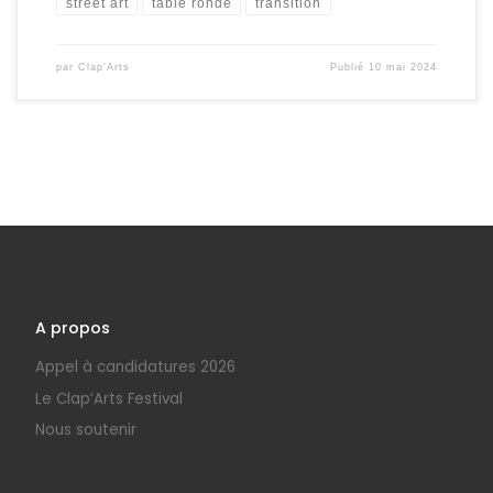
street art
table ronde
transition
par
Clap'Arts
Publié
10 mai 2024
A propos
Appel à candidatures 2026
Le Clap’Arts Festival
Nous soutenir