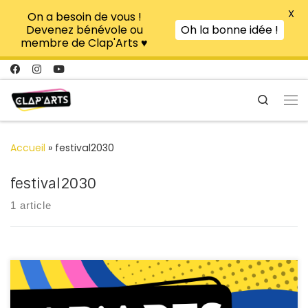
X
On a besoin de vous !
Passer au contenu
Devenez bénévole ou
Oh la bonne idée !
membre de Clap'Arts ♥
Search
Me
Accueil
»
festival2030
festival2030
1 article