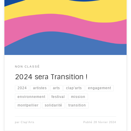
Transition Conscient(e)s que l’Art peut changer le
monde, nous prenons cette année un virage
stratégique. Nous intégrons à notre mission la
Transition écologique et solidaire. Oui, en 2024,
Clap’Arts se veut porteur d’espoirs ! Nous souhaitons
explorer comment l’art peut enrichir notre conscience
humaniste et écologique. […]
NON CLASSÉ
2024 sera Transition !
2024
artistes
arts
clap'arts
engagement
environnement
festival
mission
montpellier
solidarité
transition
par
Clap'Arts
Publié
28 février 2024