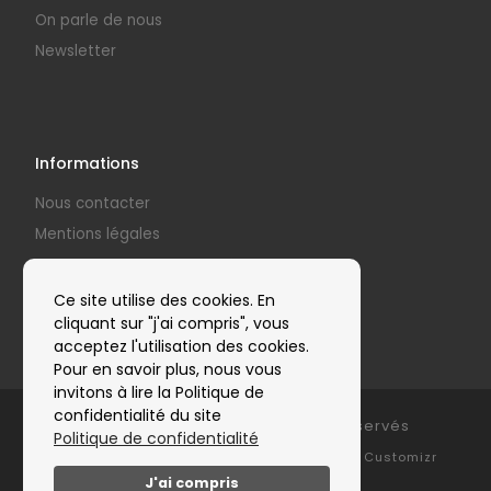
On parle de nous
Newsletter
Informations
Nous contacter
Mentions légales
Politique de confidentialité
Nos partenaires
Ce site utilise des cookies. En
cliquant sur "j'ai compris", vous
acceptez l'utilisation des cookies.
Pour en savoir plus, nous vous
invitons à lire la Politique de
confidentialité du site
© 2026
Clap'Arts
– Tous droits réservés
Politique de confidentialité
Propulsé par
WP
– Réalisé avec the
Thème Customizr
J'ai compris