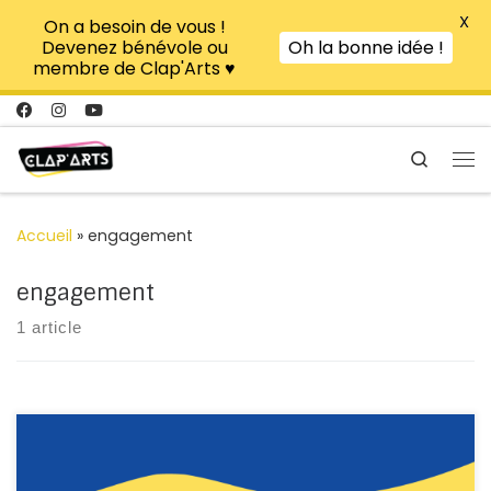
X
On a besoin de vous !
Passer au contenu
Devenez bénévole ou
Oh la bonne idée !
membre de Clap'Arts ♥
Search
Me
Accueil
»
engagement
engagement
1 article
Clap’Arts enrichit son ADN d’un nouvel élément : la