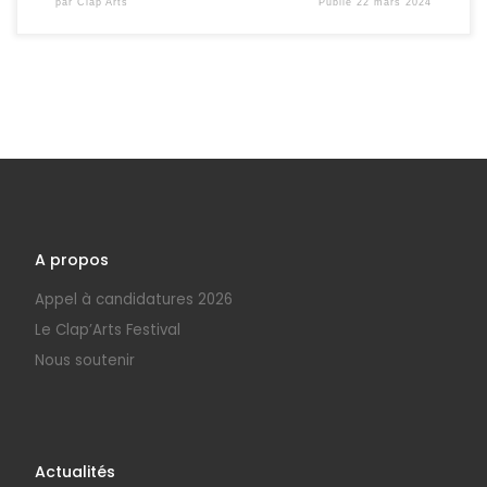
par
Clap'Arts
Publié
22 mars 2024
A propos
Appel à candidatures 2026
Le Clap’Arts Festival
Nous soutenir
Actualités