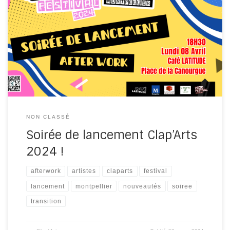
Rejoignez-nous pour marquer le lancement officiel de
la version 2024 du Clap’Arts Festival le lundi 8 avril 2024 !
Nous avons plein de nouveautés à vous présenter et
quoi de mieux que de le faire autour d’un verre et
quelques gourmandises que nous vous offrons ? C’est
pourquoi, nous organisons […]
NON CLASSÉ
Soirée de lancement Clap’Arts
2024 !
afterwork
artistes
claparts
festival
lancement
montpellier
nouveautés
soiree
transition