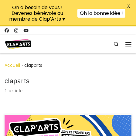
X
On a besoin de vous !
Passer au contenu
Devenez bénévole ou
Oh la bonne idée !
membre de Clap'Arts ♥
Search
Me
Accueil
»
claparts
claparts
1 article